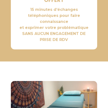
OFFERT
15 minutes d’échanges
téléphoniques pour faire
connaissance
et exprimer votre problématique
SANS AUCUN ENGAGEMENT DE
PRISE DE RDV