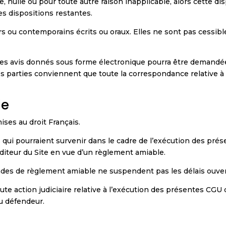
e, nulle ou pour toute autre raison inapplicable, alors cette d
 des dispositions restantes.
 ou contemporains écrits ou oraux. Elles ne sont pas cessible
es avis donnés sous forme électronique pourra être demandée
es parties conviennent que toute la correspondance relative à
le
ses au droit Français.
ges qui pourraient survenir dans le cadre de l’exécution des pr
’Editeur du Site en vue d’un règlement amiable.
es de règlement amiable ne suspendent pas les délais ouverts
 toute action judiciaire relative à l’exécution des présentes C
du défendeur.