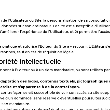
 de l’Utilisateur du Site, la personnalisation de sa consultation
e données sur son ordinateur. Le Site est susceptible d’utilise
 d’améliorer l’expérience de l’Utilisateur, et 2) permettre l’a
e pratique et autorise l’Editeur du Site à y recourir. L’Editeur
rsonnes, sauf en cas de réquisition légale.
priété intellectuelle
ent à l’Editeur ou à un tiers mandataire, ou sont utilisés par l
daptation des logos, contenus textuels, pictographiques 
terdite et s’apparente à de la contrefaçon.
e contrefaçon serait susceptible de voir son accès au site sup
tive d’un dommage, sans réserve d’éventuelles poursuites judic
de son mandataire.
s, photographies, contenus) dont les crédits reviennent à : Isa