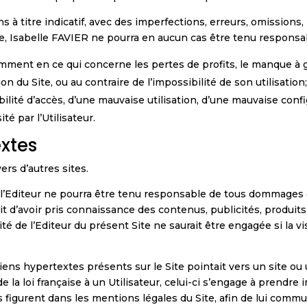
ions à titre indicatif, avec des imperfections, erreurs, omission
se, Isabelle FAVIER ne pourra en aucun cas être tenu responsab
mment en ce qui concerne les pertes de profits, le manque à g
on du Site, ou au contraire de l’impossibilité de son utilisation
ité d’accès, d’une mauvaise utilisation, d’une mauvaise configu
té par l’Utilisateur.
extes
ers d’autres sites.
 l’Editeur ne pourra être tenu responsable de tous dommages o
 fait d’avoir pris connaissance des contenus, publicités, produit
de l’Editeur du présent Site ne saurait être engagée si la visite
s liens hypertextes présents sur le Site pointait vers un site o
 la loi française à un Utilisateur, celui-ci s’engage à prendr
s figurent dans les mentions légales du Site, afin de lui commu